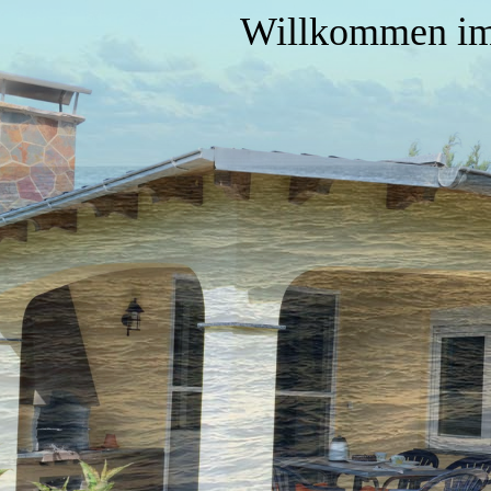
Willkommen im